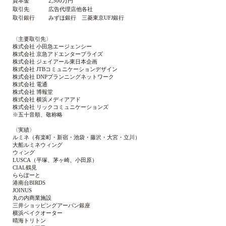
資本金
2,500万円
取引先
広告代理店他各社
取引銀行
みずほ銀行 三菱東京UFJ銀行
〈主要取引先〉
株式会社 小田急エージェンシー
株式会社 京急アドエンタープライズ
株式会社 ジェイアール東日本企画
株式会社 JTBコミュニケーションデザイン
株式会社 DNPプランニングネットワーク
株式会社 電通
株式会社 博報堂
株式会社 横浜メディアアド
株式会社 リックコミュニケーションズ
※五十音順、敬称略
〈実績〉
ルミネ（有楽町・新宿・池袋・藤沢・大宮・立川）
大船ルミネウィング
ウィング
LUSCA（平塚、茅ヶ崎、小田原）
CIAL鶴見
ららぽーと
港南台BIRDS
JOINUS
丸の内商業施設
三井ショッピングアーバン銀座
横浜ベイクオーター
晴海トリトン