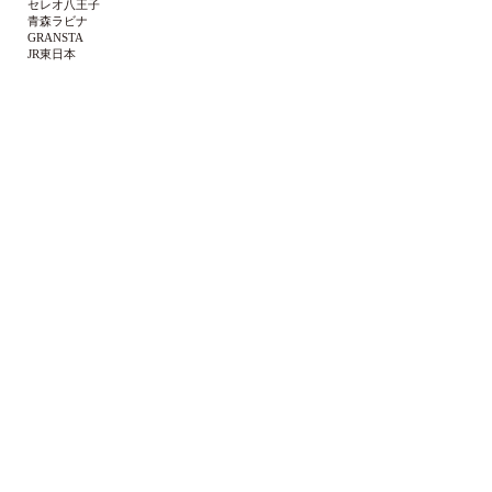
セレオ八王子
青森ラビナ
GRANSTA
JR東日本