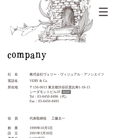
company
社 名
株式会社ヴェリー・ヴィジュアル・アソシエイツ
英語名
VERY & Co.
所在地
〒150-0013 東京都渋谷区恵比寿1-18-15
シーダモントビル2F
MAP
Tel：03-6450-8496（代）
Fax：03-6450-8495
役 員
代表取締役
工藤太一
創 業
1999年10月5日
設 立
2001年3月30日